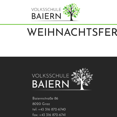
WEIHNACHTSFER
Baiernstraße 86
8020 Graz
tel: +43 316 872-6740
fax: +43 316 872-6741