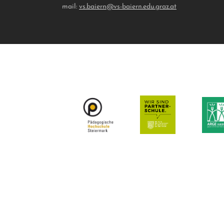
mail:
vs.baiern@vs-baiern.edu.graz.at