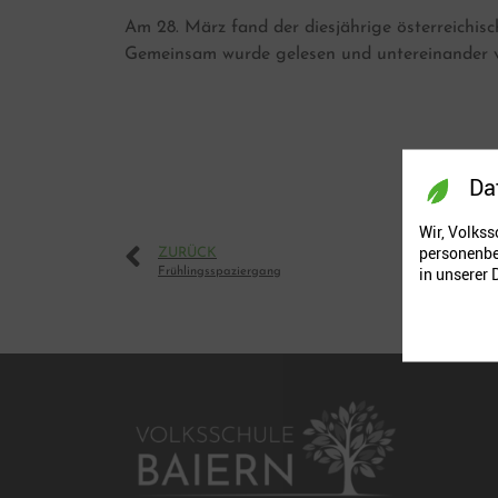
Am 28. März fand der diesjährige österreichis
Gemeinsam wurde gelesen und untereinander vo
Da
Wir, Volkss
personenbe
ZURÜCK
in unserer
Frühlingsspaziergang