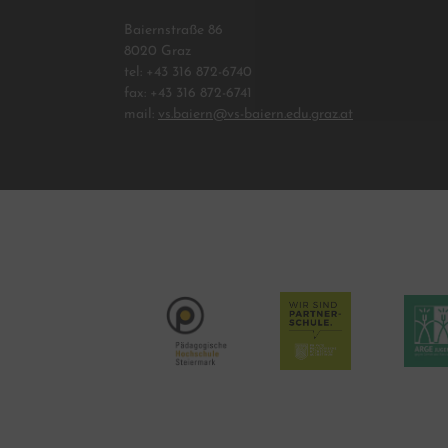
Baiernstraße 86
8020 Graz
tel: +43 316 872-6740
fax: +43 316 872-6741
mail:
vs.baiern@vs-baiern.edu.graz.at