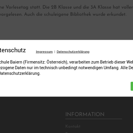
che Vorlesetag statt. Die 2B Klasse und die 3A Klasse hat vo
rgelesen. Auch die schuleigene Bibliothek wurde erkundet.
tenschutz
Impressum
|
Datenschutzerklärung
chule Baiern (Firmensitz: Österreich), verarbeiten zum Betrieb dieser We
zogene Daten nur im technisch unbedingt notwendigen Umfang. Alle De
 Datenschutzerklärung.
INFORMATION
Kontakt