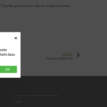
ller Freude gemeinsam daran teilgenommen.
bsite
tails dazu
WEITER
Vorlesetag 2025 Teil2
OK
ADMIN
Login